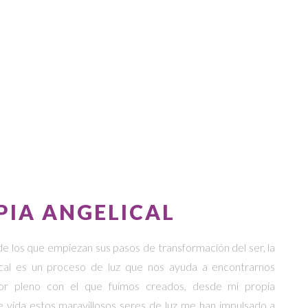
PIA ANGELICAL
e los que empiezan sus pasos de transformación del ser, la
ical es un proceso de luz que nos ayuda a encontrarnos
r pleno con el que fuimos creados, desde mi propia
e vida estos maravillosos seres de luz me han impulsado a