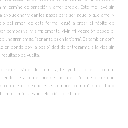
n mi camino de sanación y amor propio. Esto me llevó sin
 a evolucionar y dar los pasos para ser aquello que amo, y
icio del amor, de esta forma llegué a crear el hábito de
er compasiva, y simplemente vivir mi vocación desde el
e una gran amiga, “ser ángeles en la tierra”. Es también abrir
uz en donde doy la posibilidad de entregarme a la vida sin
 resultado de vuelta.
consejería, si decides tomarla, te ayuda a conectar con tu
d, siendo plenamente libre de cada decisión que tomes con
do conciencia de que estás siempre acompañado, en todo
mente ser feliz es una elección constante.