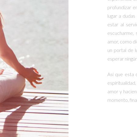
profundizar e
lugar a dudas
estar al serv
escucharme, s
amor, como dic
un portal de l
esperar ningún
Así que esta 
espiritualida
amor y hacien
momento, final