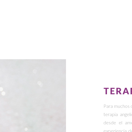
TERA
Para muchos d
terapia angel
desde el amo
experiencia d