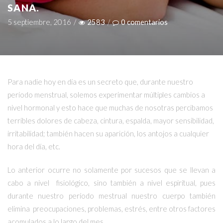
SANA.
5 septiembre, 2016
/
2583
/
0
comentarios
Para nadie hoy en día es un secreto que, durante nuestro
período menstrual, solemos experimentar múltiples cambios a
nivel hormonal y esto hace que muchas de nosotras percibamos
terribles dolores de cabeza, cintura, espalda, mayor sensibilidad,
irritabilidad; también hacen su aparición, los antojos a cualquier
hora del día, etc.
Lo anterior ocurre no solamente por sucesos que se llevan a
cabo a nivel fisiológico, sino también a nivel espiritual, pues
durante nuestro período mestrual nuestro cuerpo también
elimina preocupaciones, problemas, estrés, entre otros factores
acomulados a lo largo del mes.