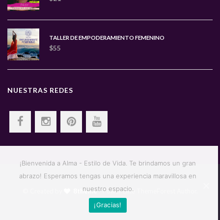
TALLER DE EMPODERAMIENTO FEMENINO
$
55
NUESTRAS REDES
¡Bienvenida a Alma - Estilo de Vida. Te brindamos un gran
abrazo! Esperamos tengas una experiencia maravillosa en
nuestro espacio.
© Created by
8theme
- Power Elite ThemeForest Author.
¡Gracias!